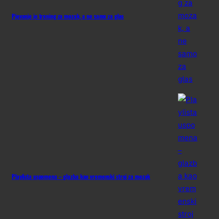
Pjevanje je trening za mozak, a ne samo za glas
Playlista uspomena – glazba kao vremenski stroj za mozak