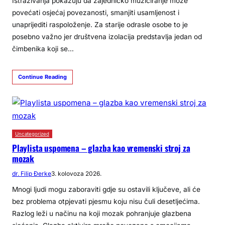
Istraživanja pokazuju da zajedničko muziciranje može
povećati osjećaj povezanosti, smanjiti usamljenost i
unaprijediti raspoloženje. Za starije odrasle osobe to je
posebno važno jer društvena izolacija predstavlja jedan od
čimbenika koji se…
Continue Reading
Uncategorized
Playlista uspomena – glazba kao vremenski stroj za
mozak
dr. Filip Đerke
3. kolovoza 2026.
Mnogi ljudi mogu zaboraviti gdje su ostavili ključeve, ali će
bez problema otpjevati pjesmu koju nisu čuli desetljećima.
Razlog leži u načinu na koji mozak pohranjuje glazbena