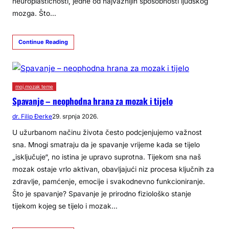
neuroplastičnosti, jedne od najvažnijih sposobnosti ljudskog
mozga. Što…
Continue Reading
moj.mozak teme
Spavanje – neophodna hrana za mozak i tijelo
dr. Filip Đerke
29. srpnja 2026.
U užurbanom načinu života često podcjenjujemo važnost
sna. Mnogi smatraju da je spavanje vrijeme kada se tijelo
„isključuje“, no istina je upravo suprotna. Tijekom sna naš
mozak ostaje vrlo aktivan, obavljajući niz procesa ključnih za
zdravlje, pamćenje, emocije i svakodnevno funkcioniranje.
Što je spavanje? Spavanje je prirodno fiziološko stanje
tijekom kojeg se tijelo i mozak…