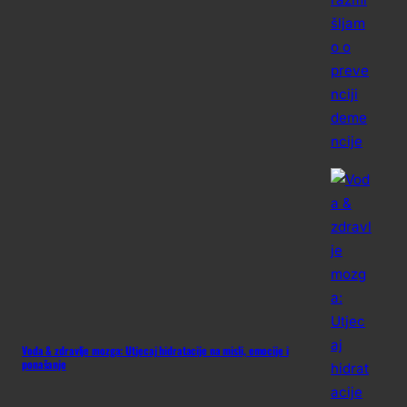
Voda & zdravlje mozga: Utjecaj hidratacije na misli, emocije i
ponašanje