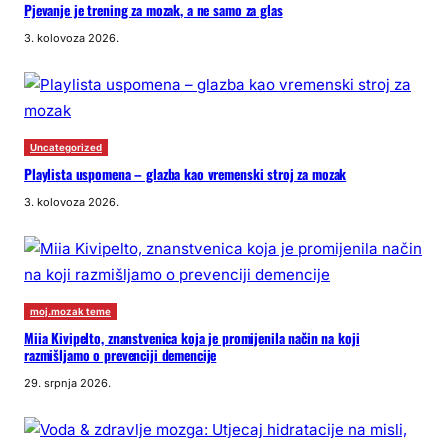
Pjevanje je trening za mozak, a ne samo za glas
3. kolovoza 2026.
Uncategorized
Playlista uspomena – glazba kao vremenski stroj za mozak
3. kolovoza 2026.
moj.mozak teme
Miia Kivipelto, znanstvenica koja je promijenila način na koji
razmišljamo o prevenciji demencije
29. srpnja 2026.