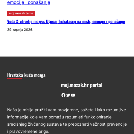
moj.mozak teme
Voda & zdravlje mozga: Utjecaj hidratacije na misli, emocije i ponašanje
29. srpnja 2026.
Hrvatska kuća mozga
moj.mozak.hr portal
Facebook
Twitter
YouTube
Naša je misija pružiti vam provjerene, sažete i lako razumljive
informacije koje vam pomažu razumjeti funkcioniranje
središnjeg živčanog sustava te prepoznati važnost prevencije
i pravovremene brige.