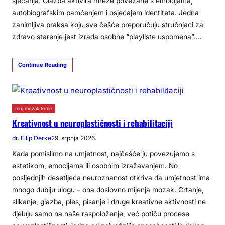
sjećanja. Glazba aktivira mreže povezane s emocijama,
autobiografskim pamćenjem i osjećajem identiteta. Jedna
zanimljiva praksa koju sve češće preporučuju stručnjaci za
zdravo starenje jest izrada osobne “playliste uspomena”.…
Continue Reading
moj.mozak teme
Kreativnost u neuroplastičnosti i rehabilitaciji
dr. Filip Đerke
29. srpnja 2026.
Kada pomislimo na umjetnost, najčešće ju povezujemo s
estetikom, emocijama ili osobnim izražavanjem. No
posljednjih desetljeća neuroznanost otkriva da umjetnost ima
mnogo dublju ulogu – ona doslovno mijenja mozak. Crtanje,
slikanje, glazba, ples, pisanje i druge kreativne aktivnosti ne
djeluju samo na naše raspoloženje, već potiču procese