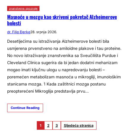
znanstvene spoznaje
Masnoće u mozgu kao skriveni pokretač Alzheimerove
bolesti
dr. Filip Đerke
28. srpnja 2026.
Desetljećima su istraživanja Alzheimerove bolesti bila
usmjerena prvenstveno na amiloidne plakove i tau proteine.
No novo istraživanje znanstvenika sa Sveučilišta Purdue i
Cleveland Clinica sugerira da bi jedan dodatni mehanizam
mogao imati ključnu ulogu u napredovanju bolesti –
poremećen metabolizam masnoća u mikrogliji, imunološkim
stanicama mozga. ​1​ Kada zaštitnici mozga postanu
preopterećeni Mikroglija predstavlja prvu…
Continue Reading
1
2
3
Sljedeća stranica