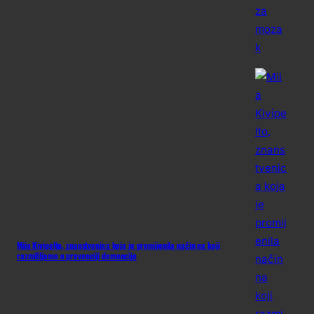
Miia Kivipelto, znanstvenica koja je promijenila način na koji
razmišljamo o prevenciji demencije