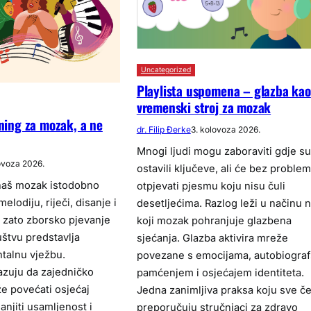
Uncategorized
Playlista uspomena – glazba kao
vremenski stroj za mozak
ening za mozak, a ne
dr. Filip Đerke
3. kolovoza 2026.
Mnogi ljudi mogu zaboraviti gdje su
ovoza 2026.
ostavili ključeve, ali će bez proble
naš mozak istodobno
otpjevati pjesmu koju nisu čuli
elodiju, riječi, disanje i
desetljećima. Razlog leži u načinu 
 zato zborsko pjevanje
koji mozak pohranjuje glazbena
ruštvu predstavlja
sjećanja. Glazba aktivira mreže
talnu vježbu.
povezane s emocijama, autobiogra
kazuju da zajedničko
pamćenjem i osjećajem identiteta.
e povećati osjećaj
Jedna zanimljiva praksa koju sve č
njiti usamljenost i
preporučuju stručnjaci za zdravo