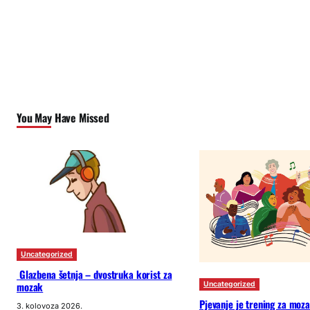
You May Have Missed
Uncategorized
Glazbena šetnja – dvostruka korist za
mozak
Uncategorized
Pjevanje je trening za moz
3. kolovoza 2026.