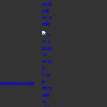
: Utjecaj hidratacije na misli,