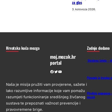
za glas
3. kolovoza 2026.
Hrvatska kuća mozga
Zadnje dodano
moj.mozak.hr
Glazbena šetnja – d
portal
Facebook
Twitter
YouTube
Pjevanje je trening 
Naša je misija pružiti vam provjerene, sažete i
lako razumljive informacije koje vam pomažu
Playlista uspomena –
mozak
razumjeti funkcioniranje središnjeg živčanog
sustava te prepoznati važnost prevencije i
pravovremene brige.