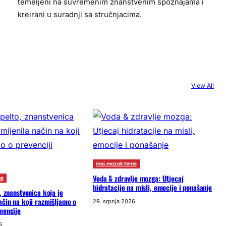
temeljeni na suvremenim znanstvenim spoznajama i
kreirani u suradnji sa stručnjacima.
View All
moj.mozak teme
Voda & zdravlje mozga: Utjecaj
me
hidratacije na misli, emocije i ponašanje
, znanstvenica koja je
ačin na koji razmišljamo o
29. srpnja 2026.
mencije
6.