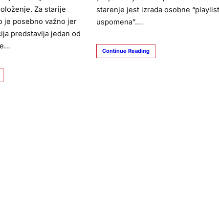
položenje. Za starije
starenje jest izrada osobne “playlis
o je posebno važno jer
uspomena”.…
ija predstavlja jedan od
se…
Continue Reading