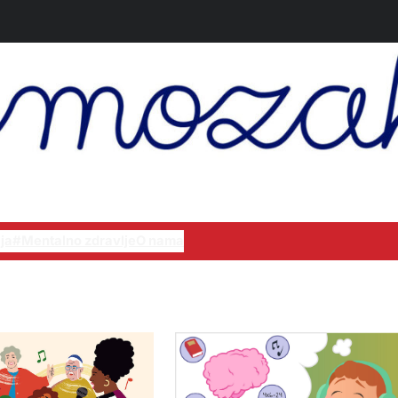
ja
#Mentalno zdravlje
O nama