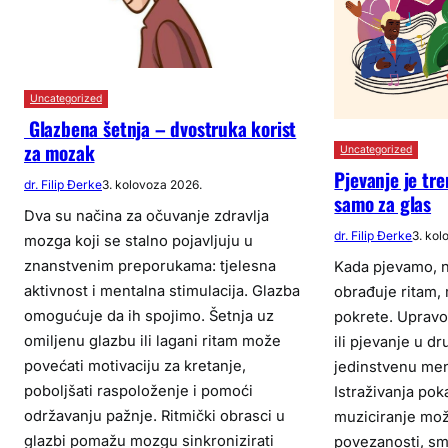
Uncategorized
Glazbena šetnja – dvostruka korist
za mozak
Uncategorized
Pjevanje je tr
dr. Filip Đerke
3. kolovoza 2026.
samo za glas
Dva su načina za očuvanje zdravlja
dr. Filip Đerke
3. kol
mozga koji se stalno pojavljuju u
znanstvenim preporukama: tjelesna
Kada pjevamo, 
aktivnost i mentalna stimulacija. Glazba
obrađuje ritam, m
omogućuje da ih spojimo. Šetnja uz
pokrete. Upravo
omiljenu glazbu ili lagani ritam može
ili pjevanje u d
povećati motivaciju za kretanje,
jedinstvenu men
poboljšati raspoloženje i pomoći
Istraživanja po
održavanju pažnje. Ritmički obrasci u
muziciranje mož
glazbi pomažu mozgu sinkronizirati
povezanosti, sma