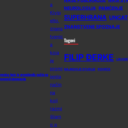
NAŠE PUBLIKACIJE
NAŠI ST
NEUROLOGIJA
PAMĆENJE
SUPERHRANA
UNCAT
ZNANSTVENE SPOZNAJE
Tagovi
FILIP ĐERKE
LIKVOR
NAJNOVIJE STUDIJE
POVRĆE
tvenica koja je promijenila način na
revenciji demencije