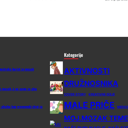
Kategorije
AKTIVNOSTI
vostruka korist za mozak
DRUŽNOSNIKA
za mozak, a ne samo za glas
COVER STORY
KREATIVNE IDEJE
MALE PRIČE
 glazba kao vremenski stroj za
MEDIC
MOJ.MOZAK TEME