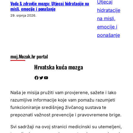
Voda & zdravlje mozga: Utjecaj hidratacije na
misli, emocije i ponašanje
29. srpnja 2026.
moj.Mozak.hr portal
Hrvatska kuća mozga
Facebook
Twitter
YouTube
Naša je misija pružiti vam provjerene, sažete i lako
razumljive informacije koje vam pomažu razumjeti
funkcioniranje središnjeg živčanog sustava te
prepoznati važnost prevencije i pravovremene brige.
Svi sadržaji na ovoj stranici medicinski su utemeljeni,