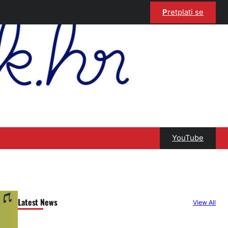
P
retplati se
YouTube
Latest News
View All