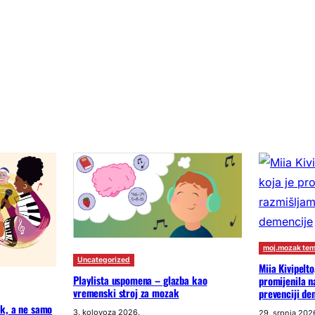
moj.mozak te
Uncategorized
Miia Kivipelto
Playlista uspomena – glazba kao
promijenila n
vremenski stroj za mozak
prevenciji de
ak, a ne samo
3. kolovoza 2026.
29. srpnja 202