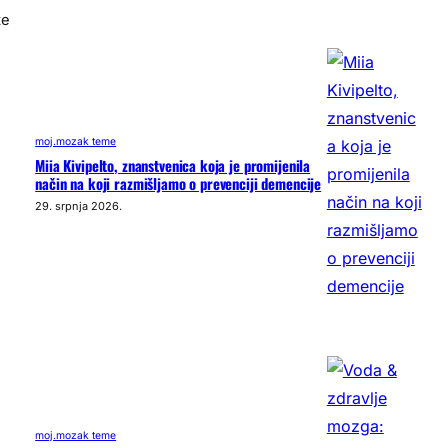
te
moj.mozak teme
Miia Kivipelto, znanstvenica koja je promijenila
način na koji razmišljamo o prevenciji demencije
29. srpnja 2026.
moj.mozak teme