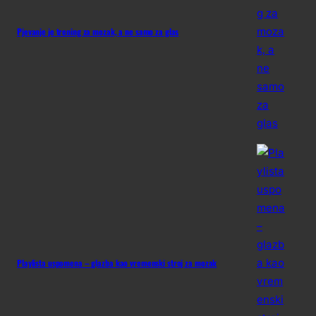
Pjevanje je trening za mozak, a ne samo za glas
Playlista uspomena – glazba kao vremenski stroj za mozak