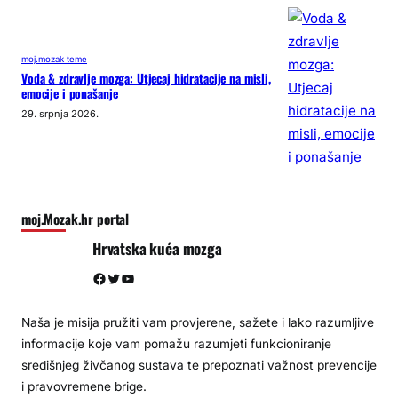
moj.mozak teme
Voda & zdravlje mozga: Utjecaj hidratacije na misli,
emocije i ponašanje
29. srpnja 2026.
moj.Mozak.hr portal
Hrvatska kuća mozga
Facebook
Twitter
YouTube
Naša je misija pružiti vam provjerene, sažete i lako razumljive
informacije koje vam pomažu razumjeti funkcioniranje
središnjeg živčanog sustava te prepoznati važnost prevencije
i pravovremene brige.