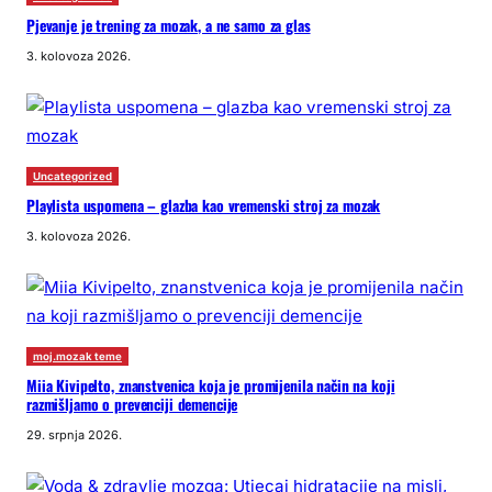
Pjevanje je trening za mozak, a ne samo za glas
3. kolovoza 2026.
Uncategorized
Playlista uspomena – glazba kao vremenski stroj za mozak
3. kolovoza 2026.
moj.mozak teme
Miia Kivipelto, znanstvenica koja je promijenila način na koji
razmišljamo o prevenciji demencije
29. srpnja 2026.