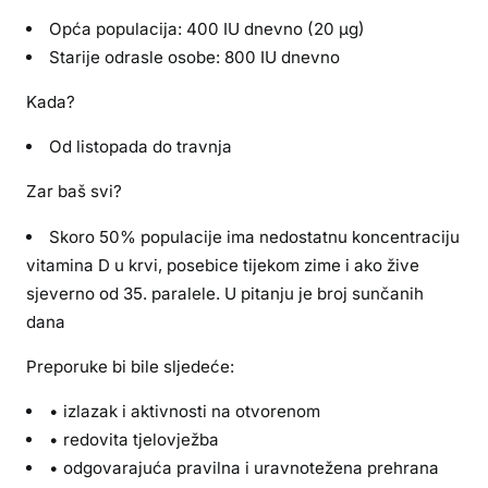
Opća
populacija: 400 IU dnevno (20 µg)
Starije odrasle osobe: 800 IU dnevno
Kada?
Od listopada do travnja
Zar baš svi?
Skoro 50% populacije ima nedostatnu koncentraciju
vitamina D u krvi, posebice tijekom zime i ako žive
sjeverno od 35. paralele. U pitanju je broj sunčanih
dana
Preporuke bi bile sljedeće:
• izlazak i aktivnosti na otvorenom
• redovita tjelovježba
• odgovarajuća pravilna i uravnotežena prehrana