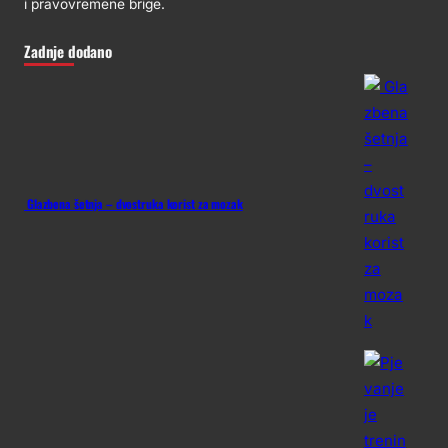
i pravovremene brige.
Zadnje dodano
Glazbena šetnja – dvostruka korist za mozak