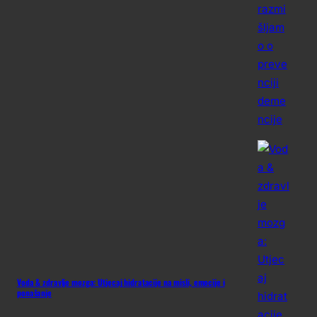
Voda & zdravlje mozga: Utjecaj hidratacije na misli, emocije i
ponašanje