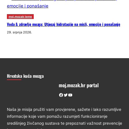
moj.mozak teme
Voda & zdravlje mozga: Utjecaj hidratacije na misli, emocije i ponašanje
29. srpnja 2026.
Hrvatska kuća mozga
moj.mozak.hr portal
Facebook
Twitter
YouTube
Naša je misija pružiti vam provjerene, sažete i lako razumljive
informacije koje vam pomažu razumjeti funkcioniranje
središnjeg živčanog sustava te prepoznati važnost prevencije