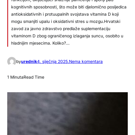
kognitivnih sposobnosti, što može biti djelomično posljedica
antioksidativnih i protuupalnih svojstava vitamina D koji
mogu smanjiti upalu i oksidativni stres u mozgu.Hrvatski
zavod za javno zdravstvo predlaže suplementaciju
vitaminom D zbog ograničenog izlaganja suncu, osobito u
hladnijim mjesecima. Koliko?…
n
by
urednik
4. siječnja 2025.
Nema komentara
a
V
1 Minuta
Read Time
i
t
a
m
i
n
D